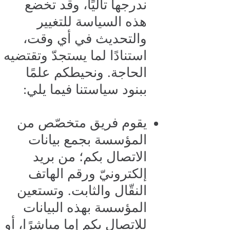
ندرجها تاليًا، وقد تخضع
هذه السياسة للتغيير
والتحديث في أي وقت،
استنادًا لما يستجدّ وتقتضيه
الحاجة. ونحيطكم علمًا
ببنود سياستنا فيما يلي:
يقوم فريق متخصّص من
المؤسسة بجمع بيانات
الاتصال بكم؛ من بريد
إلكترونيّ ورقم الهاتف
النقّال والثابت. وتستعين
المؤسسة بهذه البيانات
للاتصال بكم إما مباشرًا، أو