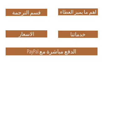
اهم ما يميز العطاء
قسم الترجمة
الاسعار
خدماتنا
PayPal الدفع مباشرة مع
ضمان الجودة في العمل وباسعار
مناسبة
High Quality with Reasonable Price