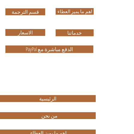
اهم ما يميز العطاء
قسم الترجمة
الاسعار
خدماتنا
PayPal الدفع مباشرة مع
ضمان الجودة في العمل وباسعار
مناسبة
High Quality with Reasonable Price
الرئيسية
من نحن
اهم ما يميز العطاء